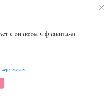
лет с ониксом и фианитами
змер браслета