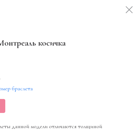
Монтреаль косичка
₽
змер браслета
леты данной модели отличаются толщиной