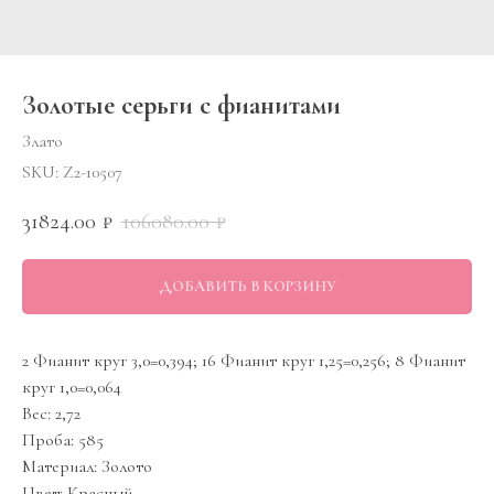
Золотые серьги с фианитами
Злато
SKU:
Z2-10507
31824.00
106080.00
₽
₽
ДОБАВИТЬ В КОРЗИНУ
2 Фианит круг 3,0=0,394; 16 Фианит круг 1,25=0,256; 8 Фианит
круг 1,0=0,064
Вес: 2,72
Проба: 585
Материал: Золото
Цвет: Красный