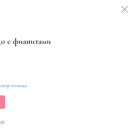
цо с фианитами
змер кольца
056