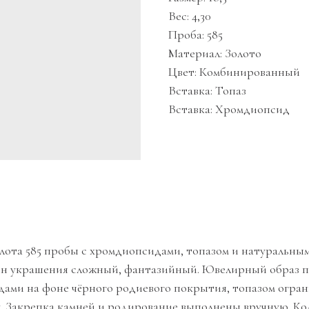
Вес: 4,30
Проба: 585
Материал: Золото
Цвет: Комбинированный
Вставка: Топаз
Вставка: Хромдиопсид
золота 585 пробы с хромдиопсидами, топазом и натуральн
 украшения сложный, фантазийный. Ювелирный образ пер
дами на фоне чёрного родиевого покрытия, топазом огра
у. Закрепка камней и родирование выполнены вручную. К