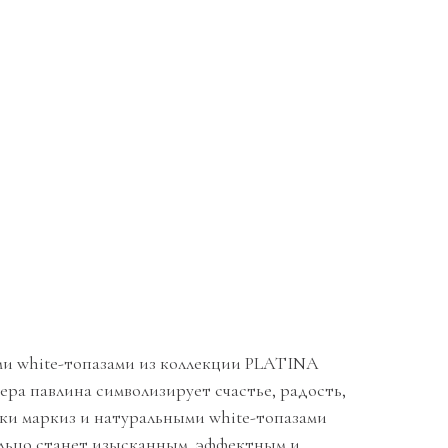
ыми white-топазами из коллекции PLATINA
а павлина символизирует счастье, радость,
нки маркиз и натуральными white-топазами
ольцо станет изысканным, эффектным и