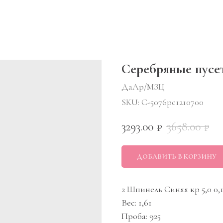
Серебряные пусе
ДаАр/МЗЦ
SKU:
С-5076рс1210700
3293.00
3658.00
₽
₽
ДОБАВИТЬ В КОРЗИНУ
2 Шпинель Синяя кр 5,0 0,1
Вес: 1,61
Проба: 925